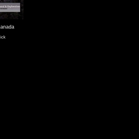
 Kanada
ick
.